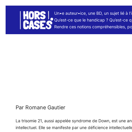
Aller
Un•e auteur•ice, une BD, un sujet lié à l’
au
Qu’est-ce que le handicap ? Qu’est-ce 
contenu
Rendre ces notions compréhensibles, pou
Par Romane Gautier
La trisomie 21, aussi appelée syndrome de Down, est une a
intellectuel. Elle se manifeste par une déficience intellectue